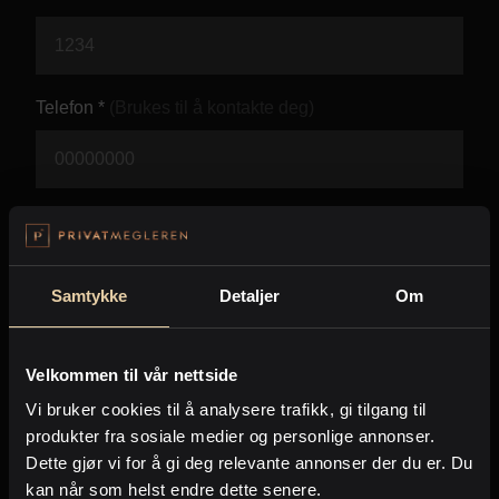
Kontor og megler
Digital boligannonsering
Telefon *
(Brukes til å kontakte deg)
Styling og klargjøring
Kjøpsmegling
E-post *
(Brukes til å kontakte deg)
Stillinger
Samtykke
Detaljer
Om
Beskjed *
Om oss
Velkommen til vår nettside
Vi bruker cookies til å analysere trafikk, gi tilgang til
produkter fra sosiale medier og personlige annonser.
Dette gjør vi for å gi deg relevante annonser der du er. Du
kan når som helst endre dette senere.