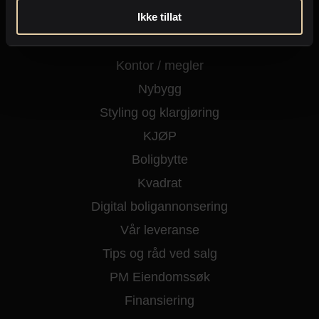
Ikke tillat
Kjøpe eiendom
Fritidseiendom
Kontor / megler
Nybygg
Styling og klargjøring
KJØP
Boligbytte
Kvadrat
Digital boligannonsering
Vår leveranse
Tips og råd ved salg
PM Eiendomssøk
Finansiering