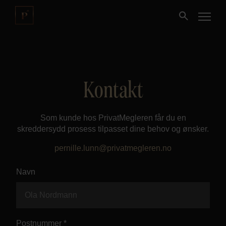
Kjøpe
Kontakt
Selge
Som kunde hos PrivatMegleren får du en
Nybygg
skreddersydd prosess tilpasset dine behov og ønsker.
pernille.lunn@privatmegleren.no
Næring
Navn
Fritidseiendom
Finansiering
Postnummer *