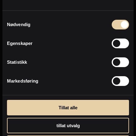
Personvern
Samtykkevalg
Nødvendig
Send
Egenskaper
Personvernpolicy
Statistikk
Markedsføring
Tillat alle
tillat utvalg
Selge eiendom