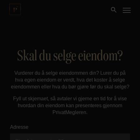
Kjøpe
Skal du selge eiendom?
Selge
Vurderer du å selge eiendommen din? Lurer du på
Nybygg
hva egen eiendom er verdt, hva det koster å selge
eiendommen eller hva du bør gjøre før du skal selge?
Næring
Fyll ut skjemaet, så avtaler vi gjerne en tid for å vise
hvordan din eiendom kan presenteres gjennom
Fritidseiendom
PrivatMegleren.
Adresse
Finansiering