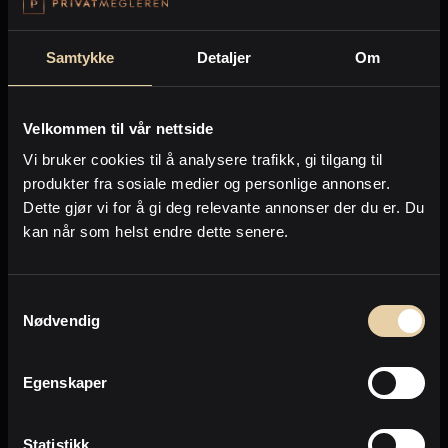
hvordan megler har kommet frem til verdien, hvilke
sammenlignbare eiendommer som er solgt, hvilke
Samtykke
Detaljer
Om
som er for salg i markedet akkurat nå m.m.
Forventninger
Velkommen til vår nettside
Først når verdivurderingen er foretatt, kan det være
Vi bruker cookies til å analysere trafikk, gi tilgang til
aktuelt å utføre oppgraderinger som kan påvirke
produkter fra sosiale medier og personlige annonser.
verdien. Som eiendomsselger får du raskt et innblikk i
Dette gjør vi for å gi deg relevante annonser der du er. Du
hva markedet kan være villig til å betale, og dermed
kan når som helst endre dette senere.
avstemme om dette harmonerer med dine egne
forventninger.
Samtykkevalg
Vår tilnærming
Nødvendig
Når vi verdivurderer din eiendom, skjer det gjennom
Egenskaper
en befaring sammen med deg som selger. Du viser
frem eiendommen, presenterer de ulike rommene og
forklarer hva som eventuelt er utført av oppgraderinger
Statistikk