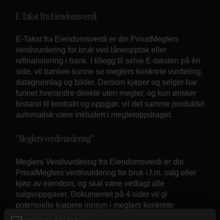
E-Takst fra Eiendomsverdi
E-Takst fra Eiendomsverdi er din PrivatMeglers
verdivurdering for bruk ved låneopptak eller
refinansiering i bank. I tillegg til selve E-taksten på èn
side, vil banken kunne se meglers konkrete vurdering,
datagrunnlag og bilder. Dersom kjøper og selger har
funnet hverandre direkte uten megler, og kun ønsker
bistand til kontrakt og oppgjør, vil det samme produktet
automatisk være inkludert i megleroppdraget.
"Meglers verdivurdering"
Meglers Verdivurdering fra Eiendomsverdi er din
PrivatMeglers verdivurdering for bruk i.f.m. salg eller
kjøp av eiendom, og skal være vedlagt alle
salgsoppgaver. Dokumentet på 4 sider vil gi
potensielle kjøpere innsyn i meglers konkrete
vurdering og datagrunnlag. Her vil en kunne se