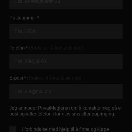
Kontor og megler
Postnummer *
Digital boligannonsering
Styling og klargjøring
Telefon *
(Brukes til å kontakte deg)
Kjøpsmegling
Stillinger
E-post *
(Brukes til å kontakte deg)
Om oss
Jeg anmoder PrivatMegleren om å kontakte meg på e-
post og /eller telefon i form av sms eller oppringing.
I forbindelse med hjelp til å finne og kjøpe