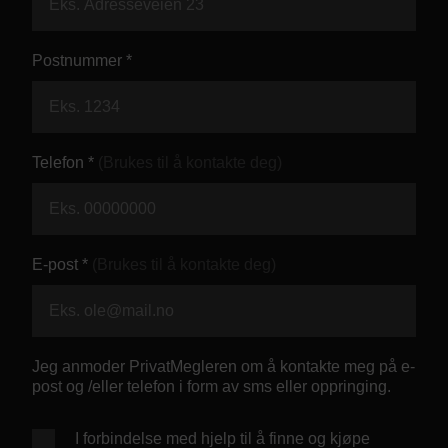
Kontor og megler
Postnummer *
Digital boligannonsering
Styling og klargjøring
Telefon *
(Brukes til å kontakte deg)
Kjøpsmegling
Stillinger
E-post *
(Brukes til å kontakte deg)
Om oss
Jeg anmoder PrivatMegleren om å kontakte meg på e-
post og /eller telefon i form av sms eller oppringing.
I forbindelse med hjelp til å finne og kjøpe