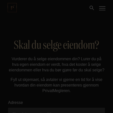
Kjøpe
Skal du selge eiendom?
Selge
Vurderer du å selge eiendommen din? Lurer du på
Nybygg
hva egen eiendom er verdt, hva det koster å selge
eiendommen eller hva du bør gjøre før du skal selge?
Næring
Fyll ut skjemaet, så avtaler vi gjerne en tid for å vise
hvordan din eiendom kan presenteres gjennom
Fritidseiendom
PrivatMegleren.
Adresse
Finansiering