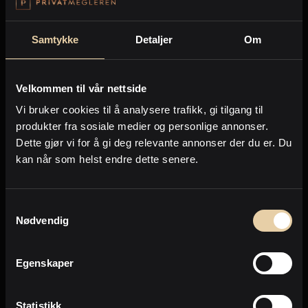
hvordan megler har kommet frem til verdien, hvilke
sammenlignbare eiendommer som er solgt, hvilke
Samtykke
Detaljer
Om
som er for salg i markedet akkurat nå m.m.
Forventninger
Velkommen til vår nettside
Først når verdivurderingen er foretatt, kan det være
Vi bruker cookies til å analysere trafikk, gi tilgang til
aktuelt å utføre oppgraderinger som kan påvirke
produkter fra sosiale medier og personlige annonser.
verdien. Som eiendomsselger får du raskt et innblikk i
Dette gjør vi for å gi deg relevante annonser der du er. Du
hva markedet kan være villig til å betale, og dermed
kan når som helst endre dette senere.
avstemme om dette harmonerer med dine egne
forventninger.
Samtykkevalg
Vår tilnærming
Nødvendig
Når vi verdivurderer din eiendom, skjer det gjennom
Egenskaper
en befaring sammen med deg som selger. Du viser
frem eiendommen, presenterer de ulike rommene og
forklarer hva som eventuelt er utført av oppgraderinger
Statistikk