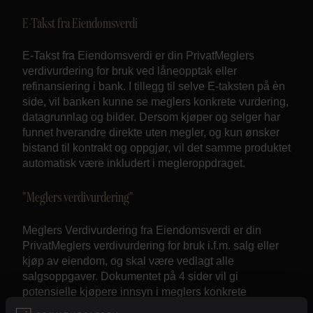
E-Takst fra Eiendomsverdi
E-Takst fra Eiendomsverdi er din PrivatMeglers
verdivurdering for bruk ved låneopptak eller
refinansiering i bank. I tillegg til selve E-taksten på èn
side, vil banken kunne se meglers konkrete vurdering,
datagrunnlag og bilder. Dersom kjøper og selger har
funnet hverandre direkte uten megler, og kun ønsker
bistand til kontrakt og oppgjør, vil det samme produktet
automatisk være inkludert i megleroppdraget.
"Meglers verdivurdering"
Meglers Verdivurdering fra Eiendomsverdi er din
PrivatMeglers verdivurdering for bruk i.f.m. salg eller
kjøp av eiendom, og skal være vedlagt alle
salgsoppgaver. Dokumentet på 4 sider vil gi
potensielle kjøpere innsyn i meglers konkrete
vurdering og datagrunnlag. Her vil en kunne se