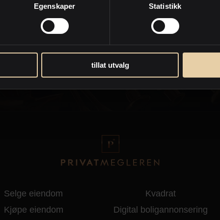
Egenskaper
Statistikk
tillat utvalg
d
Personvernpolicy
Selge eiendom
Kvadrat
Kjøpe eiendom
Digital boligannonsering