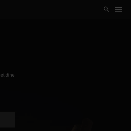
Kjøpe
Selge
Nybygg
et dine
Næring
Fritidseiendom
Finansiering