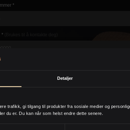
mmer *
 *
(Brukes til å kontakte deg)
*
(Brukes til å kontakte deg)
Detaljer
d *
ere trafikk, gi tilgang til produkter fra sosiale medier og personli
der du er. Du kan når som helst endre dette senere.