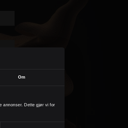
Kontor og megler
Digital boligannonsering
Styling og klargjøring
Kjøpsmegling
Stillinger
Om
Om oss
ge annonser. Dette gjør vi for