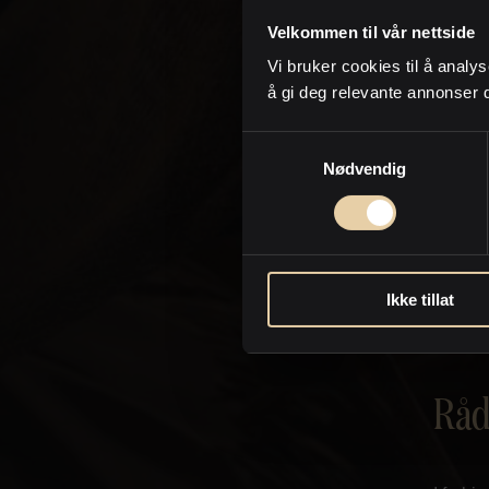
Først n
Velkommen til vår nettside
oppgra
Vi bruker cookies til å analys
innblik
å gi deg relevante annonser 
dette 
Samtykkevalg
Vår
Nødvendig
Når vi
deg so
forklar
Ikke tillat
tillegg
eiendom
Råd