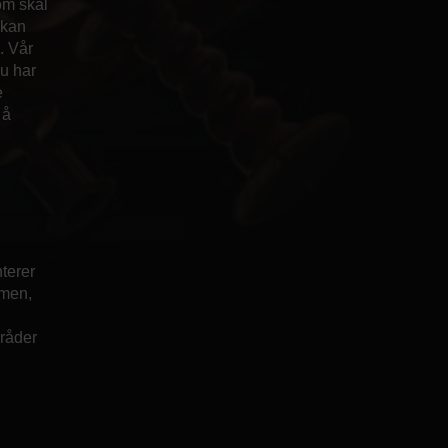
om skal
 kan
. Vår
du har
e
 å
nterer
mmen,
mråder