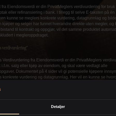
 fra Eiendomsverdi er din PrivatMeglers verdivurdering for bruk
tak eller refinansiering i bank. I tillegg til selve E-taksten på èn
ken kunne se meglers konkrete vurdering, datagrunnlag og bilde
kjøper og selger har funnet hverandre direkte uten megler, og
bistand til kontrakt og oppgjør, vil det samme produktet automat
kludert i megleroppdraget.
s verdivurdering"
 Verdivurdering fra Eiendomsverdi er din PrivatMeglers verdiv
k i.f.m. salg eller kjøp av eiendom, og skal være vedlagt alle
pgaver. Dokumentet på 4 sider vil gi potensielle kjøpere innsyn
s konkrete vurdering og datagrunnlag. Her vil en kunne se hvor
 har kommet frem til verdien, hvilke sammenlignbare eiendomm
t, hvilke som er for salg i markedet akkurat nå m.m.
ventninger
Detaljer