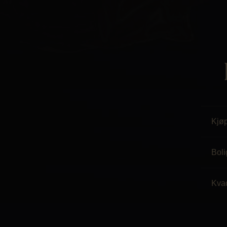
Kjø
Boli
Kva