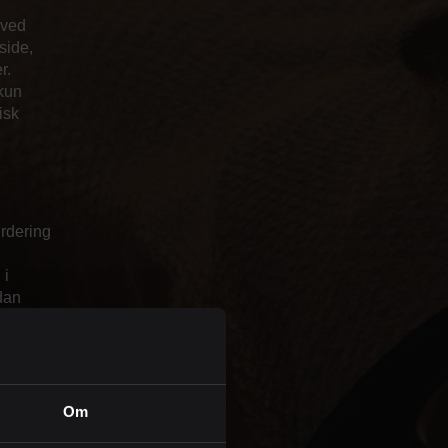
 ved
 side,
r.
 kun
isk
urdering
 i
dan
er som
Om