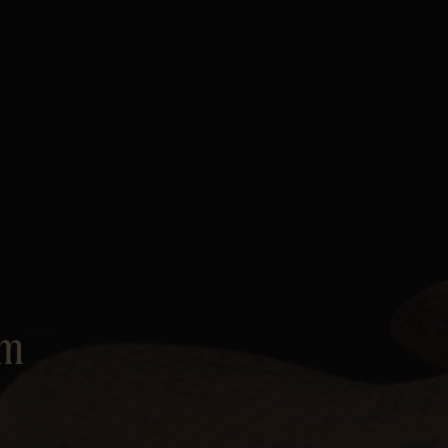
Personvern
om