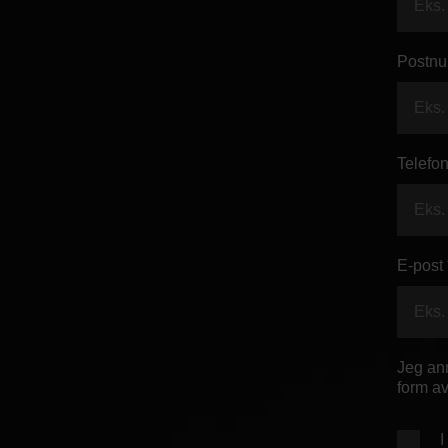
Postnu
Telefon
E-post 
Jeg anm
form av
I