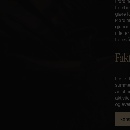
I forb
fremhe
gjøre f
klare a
gjennom
tilfell
fremstå
Fak
Det er 
summen 
antall 
aktivit
og even
Kont