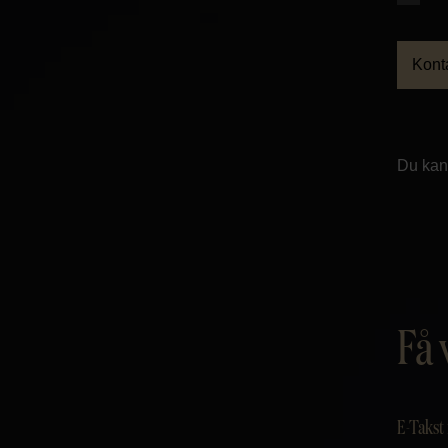
Kont
Du kan 
Få 
E-Takst