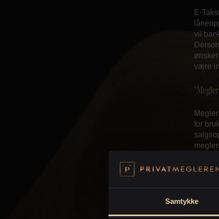
E-Takst
låneopp
vil ban
Dersom 
ønsker 
være in
"Megler
Meglers
for bru
salgsop
megler
megler
er solg
For
Samtykke