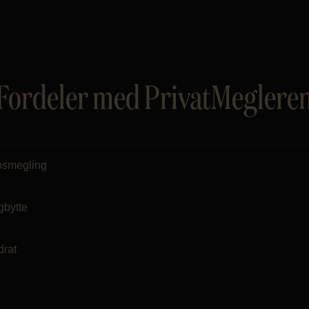
Fordeler med PrivatMeglere
psmegling
gbytte
drat