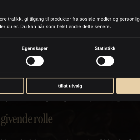
år verdivurderingen er foretatt, kan det være aktuelt å utføre
deringer som kan påvirke verdien. Som eiendomsselger får du r
ere trafikk, gi tilgang til produkter fra sosiale medier og personli
k i hva markedet kan være villig til å betale, og dermed avstem
der du er. Du kan når som helst endre dette senere.
harmonerer med dine egne forventninger.
 tilnærming
Egenskaper
Statistikk
 verdivurderer din eiendom, skjer det gjennom en befaring sam
m selger. Du viser frem eiendommen, presenterer de ulike rom
er hva som eventuelt er utført av oppgraderinger siden du flyttet i
tillat utvalg
 til befaringen vil megleren i forkant innhente statistisk informas
spriser i området, og naturligvis ta hensyn til utviklingen i mar
givende rolle