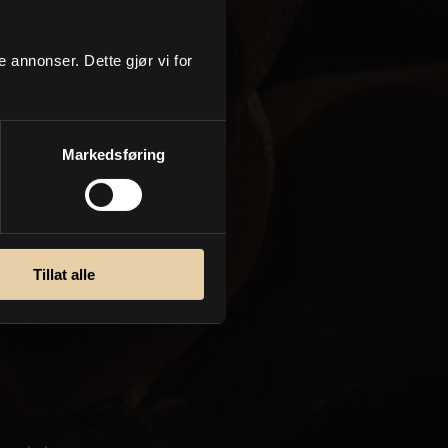
askt et
ge annonser. Dette gjør vi for
me om
Markedsføring
men med
mene og
nn. I
Tillat alle
jon om
kedet.