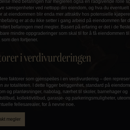
indelse med befaringen har megleren også en rådgivende rolle s
ve særegenheter ved nettopp din eiendom, og hva du eventuelt
or at eiendommen blir enda mer attraktiv hos potensielle kjøpere
nbefaling er at du ikke setter i gang arbeid på eiendommen før 
ført befaringen med megler. Basert på erfaring er det i de flest
er bare mindre oppgraderinger som skal til for å få eiendommen til
 som den fortjener.
torer i verdivurderingen
flere faktorer som gjenspeiles i en verdivurdering – den represe
av totaliteten. I dette ligger beliggenhet, standard på eiendo
rom og planløsninger, nabolag, nærhet til skoler, barnehager og
etstilbud, kollektivtilbud, garasje- og parkeringsmuligheter, uteo
tuelle fellesarealer, for å nevne noe.
akt megler