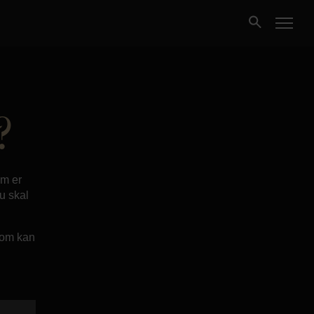
Kjøpe
?
Selge
Nybygg
om er
u skal
Næring
ndom kan
Fritidseiendom
Finansiering