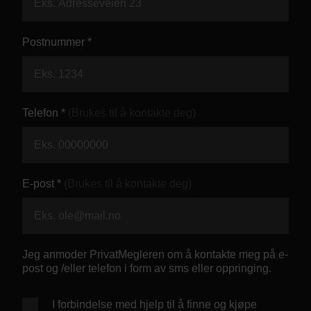
Kontor og megler
Postnummer *
Digital boligannonsering
Styling og klargjøring
Telefon *
(Brukes til å kontakte deg)
Kjøpsmegling
Stillinger
E-post *
(Brukes til å kontakte deg)
Om oss
Jeg anmoder PrivatMegleren om å kontakte meg på e-
post og /eller telefon i form av sms eller oppringing.
I forbindelse med hjelp til å finne og kjøpe