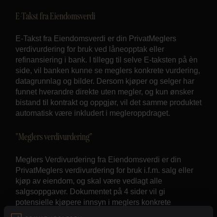
E-Takst fra Eiendomsverdi
E-Takst fra Eiendomsverdi er din PrivatMeglers
verdivurdering for bruk ved låneopptak eller
refinansiering i bank. I tillegg til selve E-taksten på èn
side, vil banken kunne se meglers konkrete vurdering,
datagrunnlag og bilder. Dersom kjøper og selger har
funnet hverandre direkte uten megler, og kun ønsker
bistand til kontrakt og oppgjør, vil det samme produktet
automatisk være inkludert i megleroppdraget.
"Meglers verdivurdering"
Meglers Verdivurdering fra Eiendomsverdi er din
PrivatMeglers verdivurdering for bruk i.f.m. salg eller
kjøp av eiendom, og skal være vedlagt alle
salgsoppgaver. Dokumentet på 4 sider vil gi
potensielle kjøpere innsyn i meglers konkrete
vurdering og datagrunnlag. Her vil en kunne se