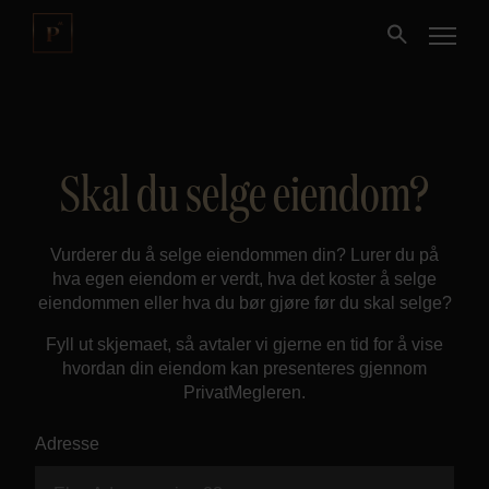
Kjøpe
Skal du selge eiendom?
Selge
Vurderer du å selge eiendommen din? Lurer du på
Nybygg
hva egen eiendom er verdt, hva det koster å selge
eiendommen eller hva du bør gjøre før du skal selge?
Næring
Fyll ut skjemaet, så avtaler vi gjerne en tid for å vise
hvordan din eiendom kan presenteres gjennom
Fritidseiendom
PrivatMegleren.
Adresse
Finansiering