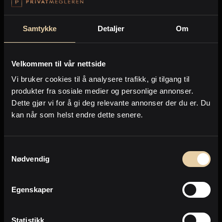
hvordan megler har kommet frem til verdien, hvilke
sammenlignbare eiendommer som er solgt, hvilke
Samtykke
Detaljer
Om
som er for salg i markedet akkurat nå m.m.
Forventninger
Velkommen til vår nettside
Først når verdivurderingen er foretatt, kan det være
Vi bruker cookies til å analysere trafikk, gi tilgang til
aktuelt å utføre oppgraderinger som kan påvirke
produkter fra sosiale medier og personlige annonser.
verdien. Som eiendomsselger får du raskt et innblikk i
Dette gjør vi for å gi deg relevante annonser der du er. Du
hva markedet kan være villig til å betale, og dermed
kan når som helst endre dette senere.
avstemme om dette harmonerer med dine egne
forventninger.
Samtykkevalg
Vår tilnærming
Nødvendig
Når vi verdivurderer din eiendom, skjer det gjennom
Egenskaper
en befaring sammen med deg som selger. Du viser
frem eiendommen, presenterer de ulike rommene og
forklarer hva som eventuelt er utført av oppgraderinger
Statistikk