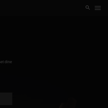
Kjøpe
Selge
Nybygg
et dine
Næring
Fritidseiendom
Finansiering