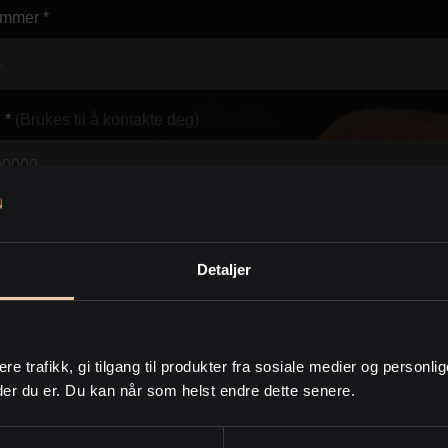
mmer *
 *
(Brukes til å kontakte deg)
*
(Brukes til å kontakte deg)
Detaljer
d *
ere trafikk, gi tilgang til produkter fra sosiale medier og personli
der du er. Du kan når som helst endre dette senere.