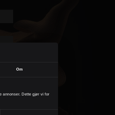
Kontor og megler
Digital boligannonsering
Styling og klargjøring
Kjøpsmegling
Stillinger
Om
Om oss
ge annonser. Dette gjør vi for