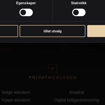
Egenskaper
Statistikk
tillat utvalg
d
Personvernpolicy
Selge eiendom
Kvadrat
Kjøpe eiendom
Digital boligannonsering