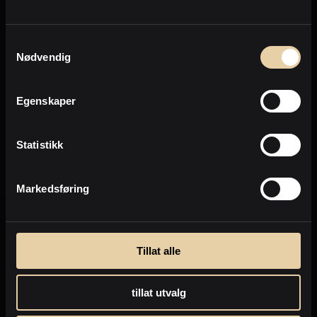
Personvern
Samtykkevalg
Nødvendig
Send
Egenskaper
Personvernpolicy
Statistikk
Markedsføring
Tillat alle
tillat utvalg
Selge eiendom