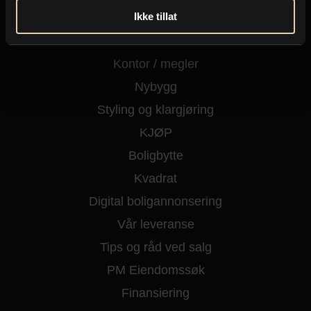
Ikke tillat
Kjøpe eiendom
Fritidseiendom
Kontor / megler
Nybygg
Styling og klargjøring
KJØP
Boligbytte
Kvadrat
Digital boligannonsering
Vår leveranse
Tips og råd ved salg
PM Eiendomssøk
Finansiering