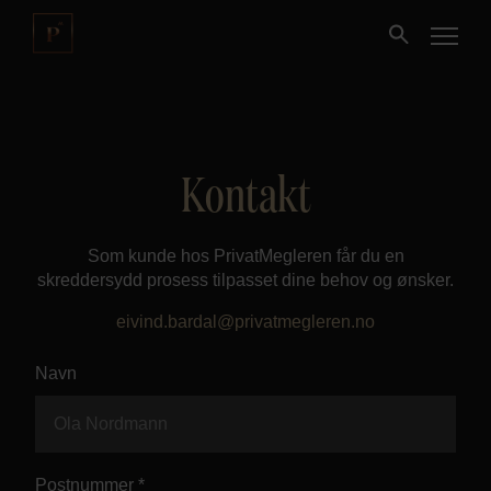
Kjøpe
Kontakt
Selge
Som kunde hos PrivatMegleren får du en
Nybygg
skreddersydd prosess tilpasset dine behov og ønsker.
eivind.bardal@privatmegleren.no
Næring
Navn
Fritidseiendom
Finansiering
Postnummer *