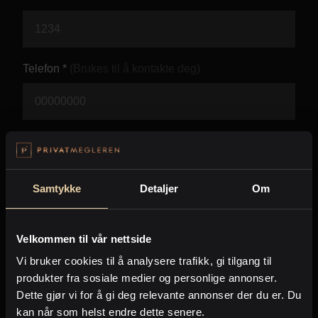
Kontor og megler
Digital boligannonsering
Telefon *
(Brukes til å kontakte deg)
Styling og klargjøring
Kjøpsmegling
E-post *
(Brukes til å kontakte deg)
Stillinger
Samtykke
Detaljer
Om
Beskjed *
Om oss
Velkommen til vår nettside
Vi bruker cookies til å analysere trafikk, gi tilgang til
produkter fra sosiale medier og personlige annonser.
Dette gjør vi for å gi deg relevante annonser der du er. Du
kan når som helst endre dette senere.