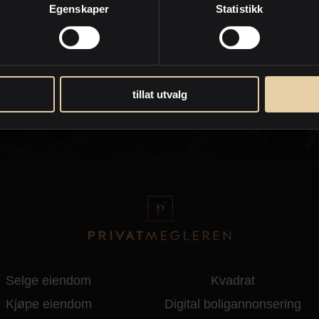
Egenskaper
Statistikk
tillat utvalg
d
Personvernpolicy
Selge eiendom
Kvadrat
Kjøpe eiendom
Digital boligannonsering