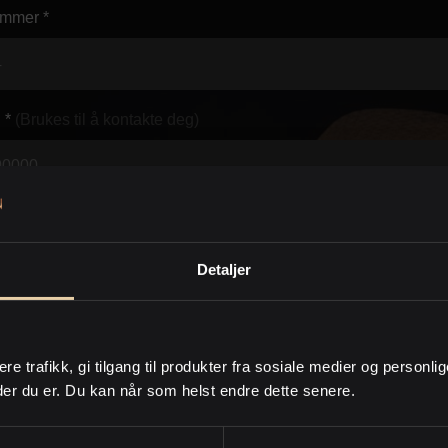
mmer *
 *
(Brukes til å kontakte deg)
*
(Brukes til å kontakte deg)
Detaljer
d *
ere trafikk, gi tilgang til produkter fra sosiale medier og personli
der du er. Du kan når som helst endre dette senere.