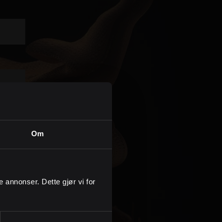
Kontor og megler
Digital boligannonsering
Styling og klargjøring
Kjøpsmegling
Stillinger
Om
Om oss
ge annonser. Dette gjør vi for