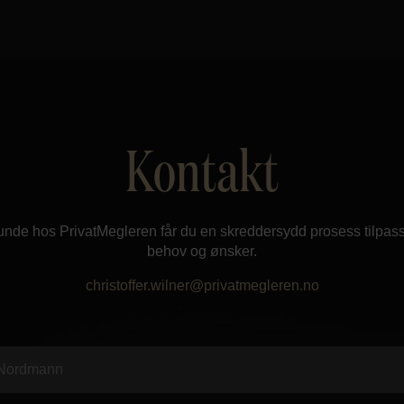
Kontakt
nde hos PrivatMegleren får du en skreddersydd prosess tilpass
behov og ønsker.
christoffer.wilner@privatmegleren.no