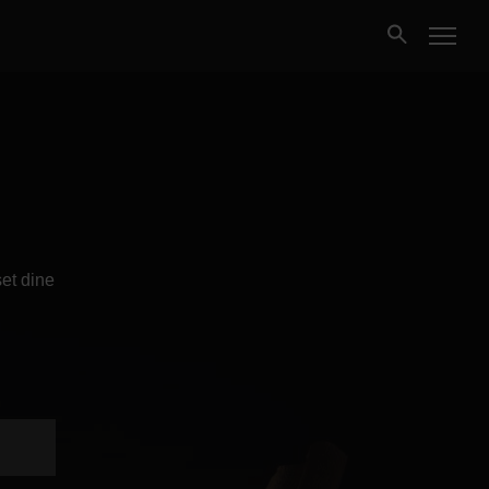
Kjøpe
Selge
Nybygg
et dine
Næring
Fritidseiendom
Finansiering