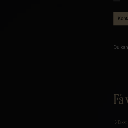
Kont
Du kan 
Få 
E-Takst