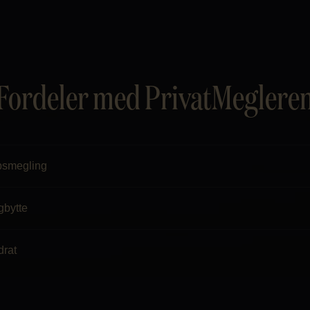
Fordeler med PrivatMeglere
psmegling
gbytte
drat