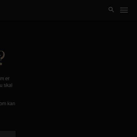
Kjøpe
?
Selge
Nybygg
om er
u skal
Næring
ndom kan
Fritidseiendom
Finansiering