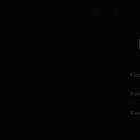
Kjø
Boli
Kva