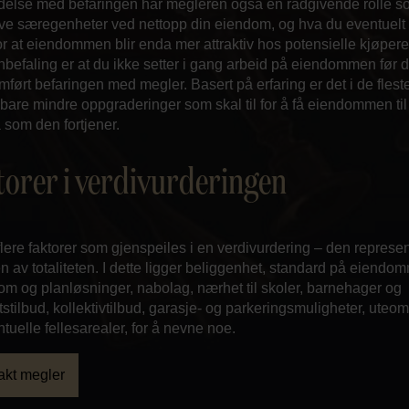
indelse med befaringen har megleren også en rådgivende rolle s
ve særegenheter ved nettopp din eiendom, og hva du eventuelt
or at eiendommen blir enda mer attraktiv hos potensielle kjøpere
nbefaling er at du ikke setter i gang arbeid på eiendommen før 
ført befaringen med megler. Basert på erfaring er det i de flest
er bare mindre oppgraderinger som skal til for å få eiendommen til
 som den fortjener.
torer i verdivurderingen
flere faktorer som gjenspeiles i en verdivurdering – den represe
av totaliteten. I dette ligger beliggenhet, standard på eiendo
rom og planløsninger, nabolag, nærhet til skoler, barnehager og
etstilbud, kollektivtilbud, garasje- og parkeringsmuligheter, uteo
tuelle fellesarealer, for å nevne noe.
akt megler