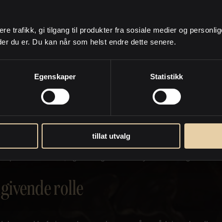
år verdivurderingen er foretatt, kan det være aktuelt å utføre
deringer som kan påvirke verdien. Som eiendomsselger får du r
ere trafikk, gi tilgang til produkter fra sosiale medier og personli
k i hva markedet kan være villig til å betale, og dermed avstem
der du er. Du kan når som helst endre dette senere.
harmonerer med dine egne forventninger.
 tilnærming
Egenskaper
Statistikk
 verdivurderer din eiendom, skjer det gjennom en befaring sam
m selger. Du viser frem eiendommen, presenterer de ulike rom
er hva som eventuelt er utført av oppgraderinger siden du flyttet i
tillat utvalg
 til befaringen vil megleren i forkant innhente statistisk informas
spriser i området, og naturligvis ta hensyn til utviklingen i mar
givende rolle