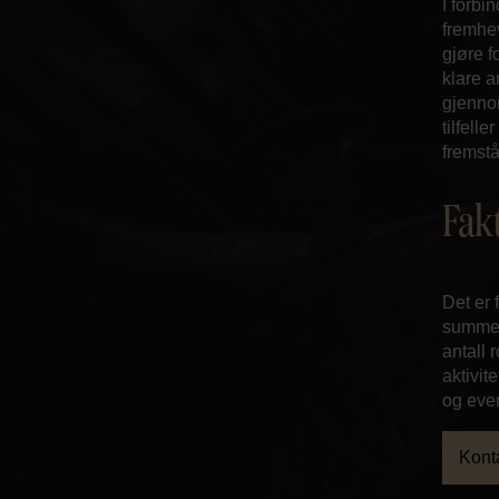
I forb
fremhe
gjøre f
klare a
gjennom
tilfell
fremstå
Fak
Det er 
summen 
antall 
aktivit
og even
Kont