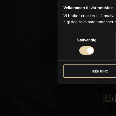
Først n
Velkommen til vår nettside
oppgra
Vi bruker cookies til å analys
innblik
å gi deg relevante annonser 
dette 
Samtykkevalg
Vår
Nødvendig
Når vi
deg so
forklar
Ikke tillat
tillegg
eiendom
Råd