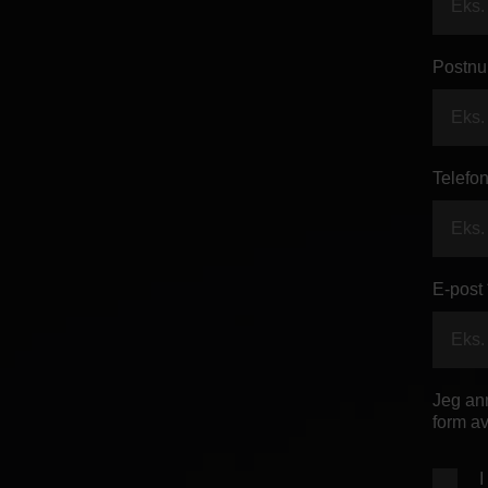
Postnu
Telefon
E-post 
Jeg anm
form av
I