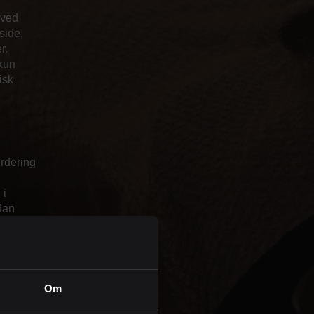
 ved
 side,
r.
 kun
isk
urdering
 i
dan
er som
Om