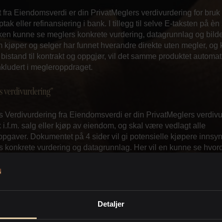
 fra Eiendomsverdi er din PrivatMeglers verdivurdering for bruk
tak eller refinansiering i bank. I tillegg til selve E-taksten på èn
ken kunne se meglers konkrete vurdering, datagrunnlag og bilde
kjøper og selger har funnet hverandre direkte uten megler, og
bistand til kontrakt og oppgjør, vil det samme produktet automat
kludert i megleroppdraget.
s verdivurdering"
 Verdivurdering fra Eiendomsverdi er din PrivatMeglers verdiv
k i.f.m. salg eller kjøp av eiendom, og skal være vedlagt alle
pgaver. Dokumentet på 4 sider vil gi potensielle kjøpere innsyn
s konkrete vurdering og datagrunnlag. Her vil en kunne se hvor
 har kommet frem til verdien, hvilke sammenlignbare eiendomm
t, hvilke som er for salg i markedet akkurat nå m.m.
ventninger
Detaljer