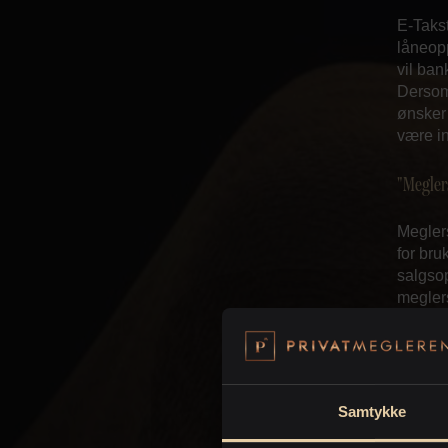
E-Takst
låneopp
vil ban
Dersom 
ønsker 
være in
"Megler
Meglers
for bru
salgsop
megler
megler
er solg
For
Samtykke