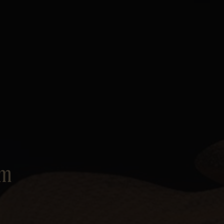
Personvern
om