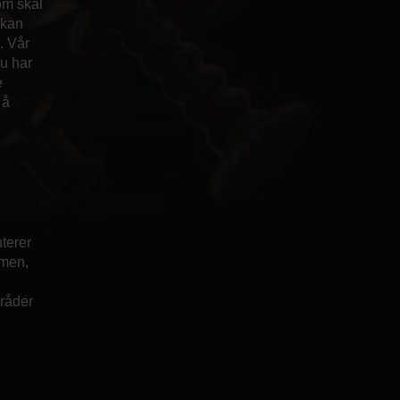
om skal
 kan
. Vår
du har
e
 å
nterer
mmen,
mråder