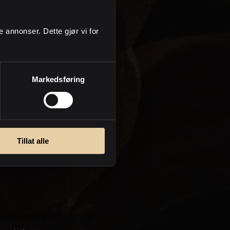
askt et
ge annonser. Dette gjør vi for
me om
Markedsføring
men med
mene og
nn. I
Tillat alle
jon om
kedet.