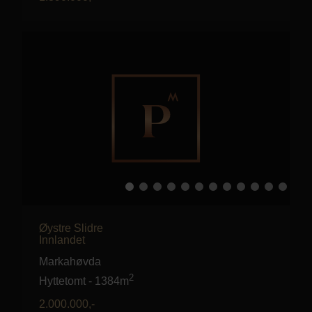
Øystre Slidre
Innlandet
Markahøvda
2
Hyttetomt
-
1384m
2.000.000
,-