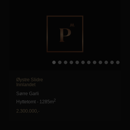
Øystre Slidre
Innlandet
Sørre Garli
2
Hyttetomt
-
1285m
2.300.000
,-