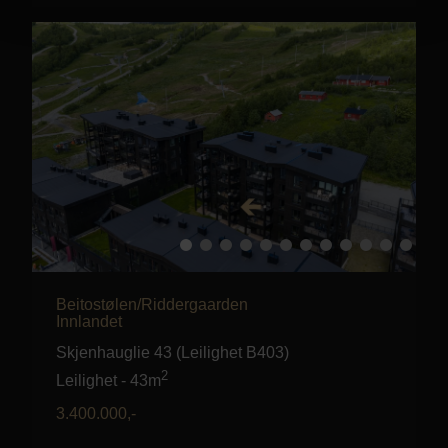
Beitostølen/Riddergaarden
Innlandet
Skjenhauglie 43 (Leilighet B403)
2
Leilighet
-
43m
3.400.000
,-