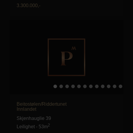
3.300.000
,-
Beitostølen/Riddertunet
Innlandet
Skjenhauglie 39
2
Leilighet
-
53m