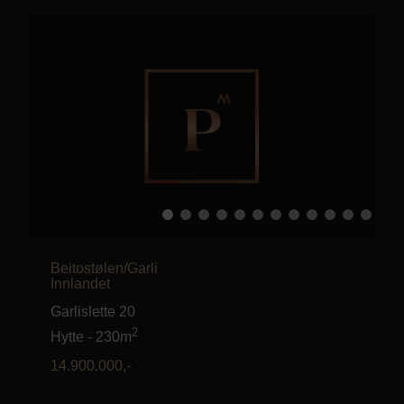
Beitostølen/Garli
Innlandet
Garlislette 20
2
Hytte
-
230m
14.900.000
,-