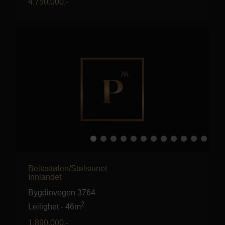
4.750.000
,-
Beitostølen/Stølstunet
Innlandet
Bygdinvegen 3764
2
Leilighet
-
46m
1.890.000
,-