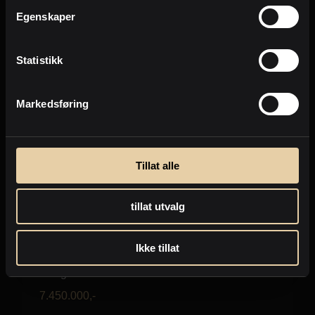
Egenskaper
Statistikk
Markedsføring
Tillat alle
tillat utvalg
Beitostølen/Riddergaarden
Innlandet
Ikke tillat
Skjenhauglie 44 (Leilighet C705 / C735)
2
Leilighet
-
93m
7.450.000
,-