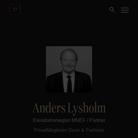
Kjøpe
Selge
Nybygg
Næring
Anders Lysholm
Fritidseiendom
Eiendomsmegler MNEF / Partner
Finansiering
PrivatMegleren
Dyve & Partnere