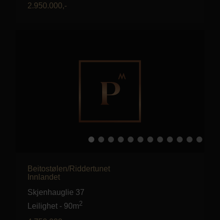
2.950.000
,-
Beitostølen/Riddertunet
Innlandet
Skjenhauglie 37
2
Leilighet
-
90m