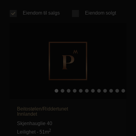
Personvern
Eiendom til salgs
Eiendom solgt
Beitostølen/Riddertunet
Innlandet
Skjenhauglie 40
2
Leilighet
-
51m