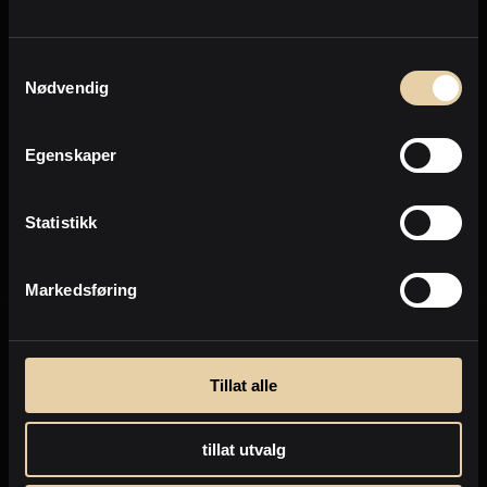
Personvern
Samtykkevalg
Nødvendig
Send
Egenskaper
Personvernpolicy
Statistikk
Markedsføring
Tillat alle
tillat utvalg
Selge eiendom