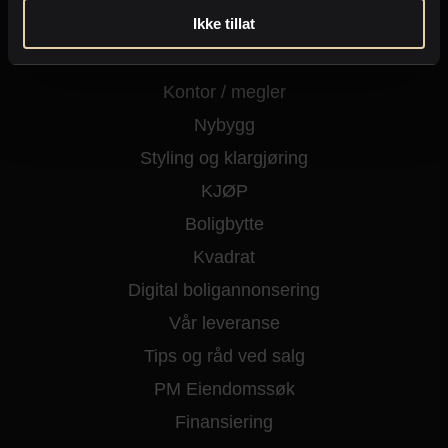
Ikke tillat
Kjøpe eiendom
Fritidseiendom
Kontor / megler
Nybygg
Styling og klargjøring
KJØP
Boligbytte
Kvadrat
Digital boligannonsering
Vår leveranse
Tips og råd ved salg
PM Eiendomssøk
Finansiering