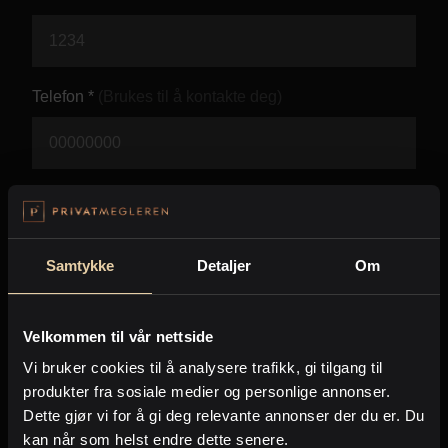
Kontor og megler
Digital boligannonsering
Telefon *
(Brukes til å kontakte deg)
Styling og klargjøring
Kjøpsmegling
E-post *
(Brukes til å kontakte deg)
Stillinger
Samtykke
Detaljer
Om
Beskjed *
Om oss
Velkommen til vår nettside
Vi bruker cookies til å analysere trafikk, gi tilgang til
produkter fra sosiale medier og personlige annonser.
Dette gjør vi for å gi deg relevante annonser der du er. Du
kan når som helst endre dette senere.