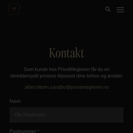
Kjøpe
Kontakt
Selge
Som kunde hos PrivatMegleren får du en
Nybygg
skreddersydd prosess tilpasset dine behov og ønsker.
albin.littorin.sandbu@privatmegleren.no
Næring
Navn
Fritidseiendom
Finansiering
Postnummer *