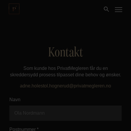
Kjøpe
Kontakt
Selge
Som kunde hos PrivatMegleren får du en
Nybygg
skreddersydd prosess tilpasset dine behov og ønsker.
adne.holestol.hognerud@privatmegleren.no
Næring
Navn
Fritidseiendom
Finansiering
Postnummer *