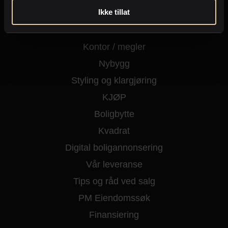
Ikke tillat
Kjøpe eiendom
Fritidseiendom
Kontor / megler
Nybygg
Styling og klargjøring
KJØP
Boligbytte
Kvadrat
Digital boligannonsering
Vår leveranse
Tips og råd ved salg
PM Eiendomssøk
Finansiering