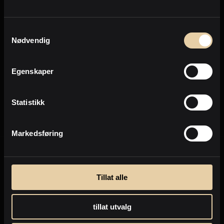
Personvern
Samtykkevalg
Nødvendig
Send
Egenskaper
Personvernpolicy
Statistikk
Markedsføring
Tillat alle
tillat utvalg
Selge eiendom