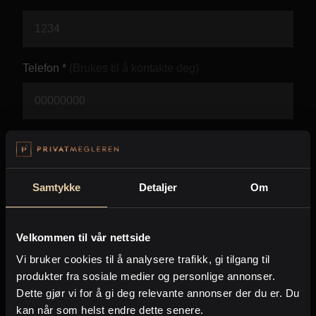
Kontor og megler
Digital boligannonsering
Telefon *
(Brukes til å kontakte deg)
Styling og klargjøring
Kjøpsmegling
E-post *
(Brukes til å kontakte deg)
Stillinger
Samtykke
Detaljer
Om
Beskjed *
Om oss
Velkommen til vår nettside
Vi bruker cookies til å analysere trafikk, gi tilgang til
produkter fra sosiale medier og personlige annonser.
Dette gjør vi for å gi deg relevante annonser der du er. Du
kan når som helst endre dette senere.