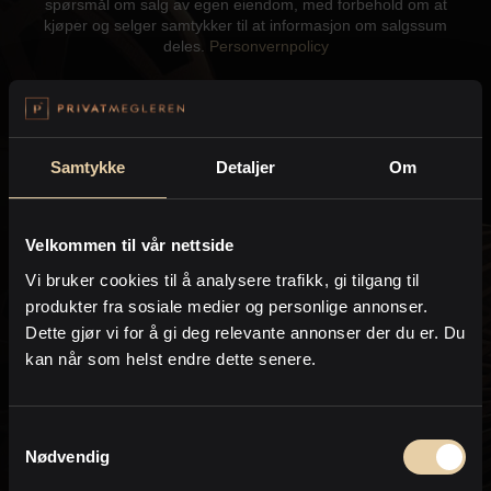
spørsmål om salg av egen eiendom, med forbehold om at
Kontor og megler
kjøper og selger samtykker til at informasjon om salgssum
deles.
Personvernpolicy
Digital boligannonsering
Send
Styling og klargjøring
Samtykke
Detaljer
Om
Kjøpsmegling
Velkommen til vår nettside
Kontakt meg gjerne hvis du har spørsmål:
Vi bruker cookies til å analysere trafikk, gi tilgang til
Stillinger
produkter fra sosiale medier og personlige annonser.
Dette gjør vi for å gi deg relevante annonser der du er. Du
Robert Borgås
Om oss
kan når som helst endre dette senere.
Eiendomsmegler MNEF / Partner
PrivatMegleren
Komplett
Samtykkevalg
Nødvendig