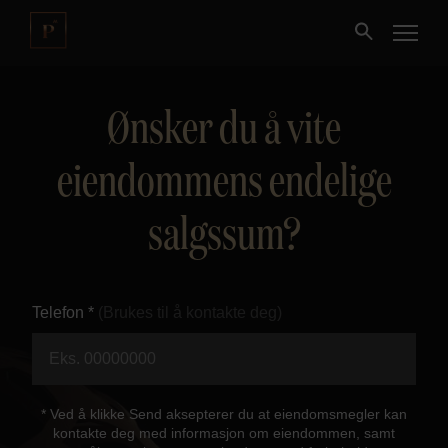
Ønsker du å vite
Kjøpe
eiendommens endelige
Selge
salgssum?
Nybygg
Næring
Telefon *
(Brukes til å kontakte deg)
Fritidseiendom
Finansiering
* Ved å klikke Send aksepterer du at eiendomsmegler kan
kontakte deg med informasjon om eiendommen, samt