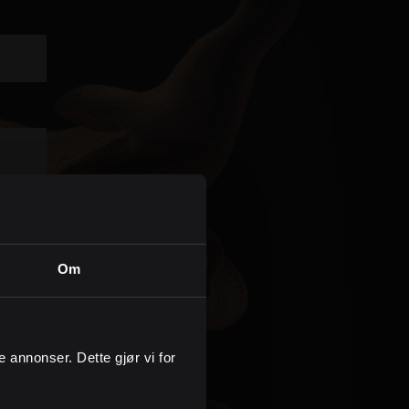
Kontor og megler
Digital boligannonsering
Styling og klargjøring
Kjøpsmegling
Stillinger
Om
Om oss
ge annonser. Dette gjør vi for