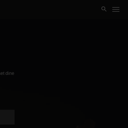
Kjøpe
Selge
Nybygg
et dine
Næring
Fritidseiendom
Finansiering