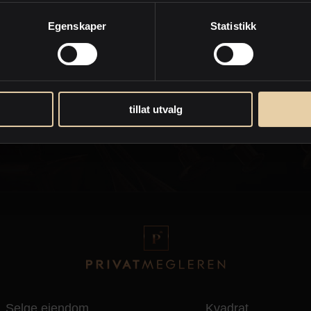
Egenskaper
Statistikk
d
Personvernpolicy
tillat utvalg
Selge eiendom
Kvadrat