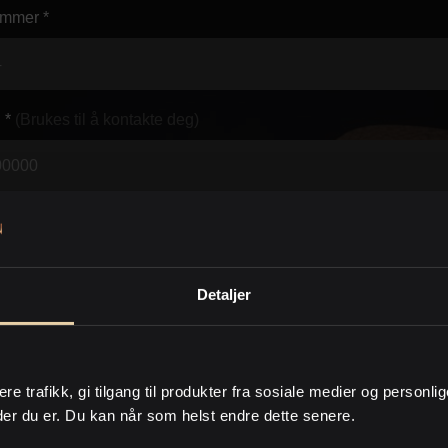
mmer *
 *
(Brukes til å kontakte deg)
*
(Brukes til å kontakte deg)
Detaljer
d *
ere trafikk, gi tilgang til produkter fra sosiale medier og personli
der du er. Du kan når som helst endre dette senere.