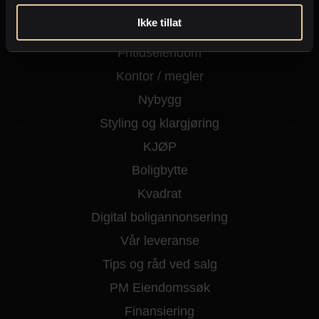
Selge eiendom
Ikke tillat
Kjøpe eiendom
Fritidseiendom
Kontor / megler
Nybygg
Styling og klargjøring
KJØP
Boligbytte
Kvadrat
Digital boligannonsering
Vår leveranse
Tips og råd ved salg
PM Eiendomssøk
Finansiering