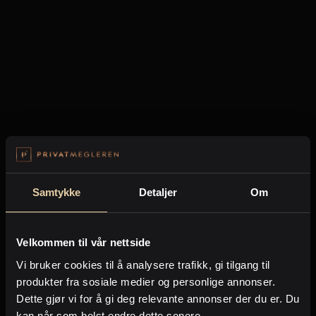
Våre meglere
Kontor og megler
Våre eiendommer
Digital boligannonsering
Styling og klargjøring
Om oss
Kjøpsmegling
Stillinger
Samtykke
Detaljer
Om
Om oss
Velkommen til vår nettside
Vi bruker cookies til å analysere trafikk, gi tilgang til
produkter fra sosiale medier og personlige annonser.
Dette gjør vi for å gi deg relevante annonser der du er. Du
kan når som helst endre dette senere.