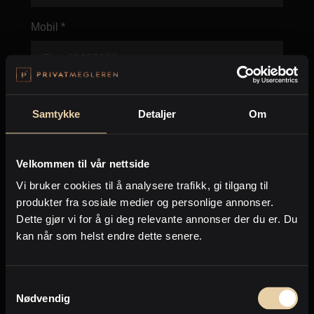
Mobil *
Postnummer *
Samtykke
Detaljer
Om
Velkommen til vår nettside
Kommentar
Vi bruker cookies til å analysere trafikk, gi tilgang til
produkter fra sosiale medier og personlige annonser.
Dette gjør vi for å gi deg relevante annonser der du er. Du
kan når som helst endre dette senere.
Antall tegn igjen:
150
Verdivurdering av din bolig?
Samtykkevalg
Nødvendig