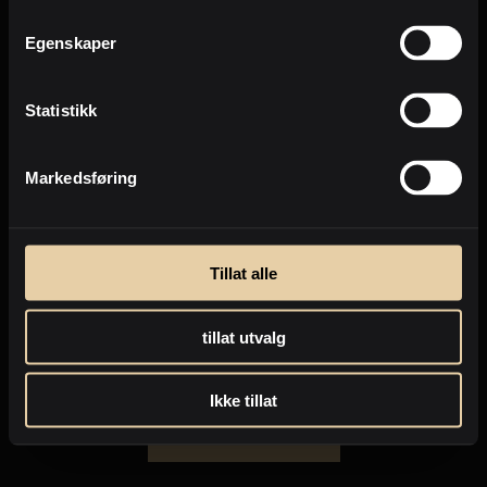
Jeg ønsker å bli kontaktet for
verdivurdering av egen bolig.
Egenskaper
Statistikk
Jeg samtykker til at PrivatMegleren kan
sende meg markedsføring på e-post.
Dette inkluderer nyhetsbrev, informasjon
om kjøpsprosessen, relevante
Markedsføring
eiendommer og markedsføring fra
Nordea.
*Jeg ønsker salgsoppgaven tilsendt og at megler holder
Tillat alle
meg oppdatert via e-post, sms eller telefon i forbindelse
med salget av denne eiendommen.
tillat utvalg
Dersom du ønsker å melde deg på visning uten å fylle ut
skjemaet over, kan du ringe megler direkte for å avtale
tid
her
.
Ikke tillat
Meld meg på visningen