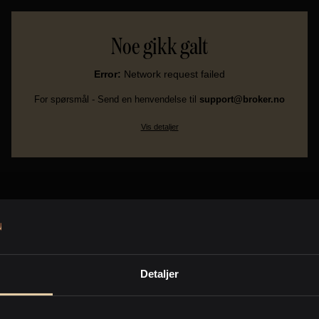
Noe gikk galt
Error:
Network request failed
For spørsmål - Send en henvendelse til
support@broker.no
Vis detaljer
Detaljer