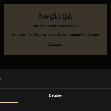
Noe gikk galt
Error:
Network request failed
For spørsmål - Send en henvendelse til
support@broker.no
Vis detaljer
Detaljer