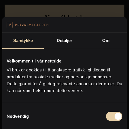
Noe gikk galt
Error:
Network request failed
Samtykke
Detaljer
Om
For spørsmål - Send en henvendelse til
support@broker.no
Vis detaljer
Velkommen til vår nettside
Vi bruker cookies til å analysere trafikk, gi tilgang til
produkter fra sosiale medier og personlige annonser.
Dette gjør vi for å gi deg relevante annonser der du er. Du
kan når som helst endre dette senere.
Samtykkevalg
Nødvendig