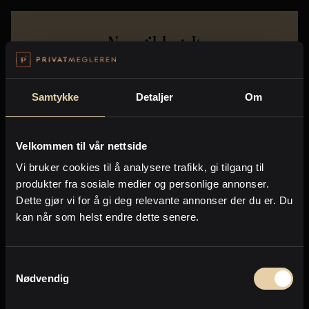
Noe gikk galt
Error:
Network request failed
Samtykke
Detaljer
Om
For spørsmål - Send en henvendelse til
support@broker.no
Vis detaljer
Velkommen til vår nettside
Vi bruker cookies til å analysere trafikk, gi tilgang til
produkter fra sosiale medier og personlige annonser.
Dette gjør vi for å gi deg relevante annonser der du er. Du
kan når som helst endre dette senere.
Samtykkevalg
Nødvendig