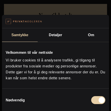
Noe gikk galt
Error:
Network request failed
Samtykke
Detaljer
Om
For spørsmål - Send en henvendelse til
support@broker.no
Vis detaljer
Velkommen til vår nettside
Vi bruker cookies til å analysere trafikk, gi tilgang til
produkter fra sosiale medier og personlige annonser.
Dette gjør vi for å gi deg relevante annonser der du er. Du
kan når som helst endre dette senere.
Samtykkevalg
Nødvendig